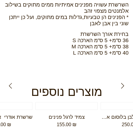
השרשרת עשויה מפנינים אמיתיות ממים מתוקים בשילוב
אלמנטים מצפוי זהב
* הפנינים הן טבעיות,גדלות במים מתוקים, ועל כן ייתכן
שוני בין אבן לאבן
בחירת אורך השרשרת
36 ס"מ+ 5 ס"מ הארכה S
38 ס"מ+ 5 ס"מ הארכה M
40 ס"מ+ 5 ס"מ הארכה L
מוצרים נוספים
זוג עגילי פרח לבן בלוסום ארוך white flower blossom long- earrings
צמיד לרגל פנינים
.00
₪
155.00
₪
250.