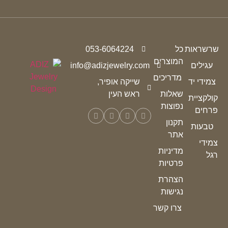
שרשראות
כל
053-6064224
המוצרים
עגילים
info@adizjewelry.com
מדריכים
צמידי יד
שייקה אופיר,
שאלות
ראש העין
קולקציית
נפוצות
פרחים
תקנון
טבעות
אתר
צמידי
מדיניות
רגל
פרטיות
הצהרת
נגישות
צרו קשר