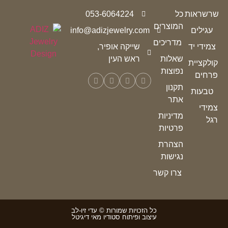
שרשראות
כל
053-6064224
המוצרים
עגילים
info@adizjewelry.com
מדריכים
צמידי יד
שייקה אופיר,
שאלות
ראש העין
קולקציית
נפוצות
פרחים
תקנון
טבעות
אתר
צמידי
מדיניות
רגל
פרטיות
הצהרת
נגישות
צרו קשר
כל הזכויות שמורות © עדי זיו-לב
עיצוב ופיתוח סטודיו מאי דיגיטל