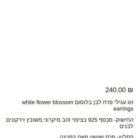
240.00
₪
זוג עגילי פרח לבן בלוסום white flower blossom
earrings
החישוק- מכסף 925 בציפוי זהב מיקרוני,משובץ זירקונים
לבנים
התליון- פרח שעשוי מאם הפנינה.