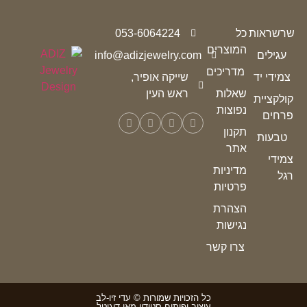
שרשראות
כל
053-6064224
המוצרים
עגילים
info@adizjewelry.com
מדריכים
צמידי יד
שייקה אופיר,
שאלות
ראש העין
קולקציית
נפוצות
פרחים
תקנון
טבעות
אתר
צמידי
מדיניות
רגל
פרטיות
הצהרת
נגישות
צרו קשר
כל הזכויות שמורות © עדי זיו-לב
עיצוב ופיתוח סטודיו מאי דיגיטל